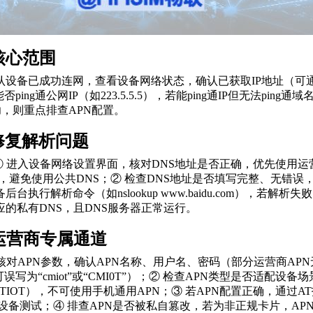
核心范围
认设备已成功连网，查看设备网络状态，确认已获取IP地址（可
g通公网IP（如223.5.5.5），若能ping通IP但无法ping通域名
成功，则重点排查APN配置。
修复解析问题
① 进入设备网络设置界面，核对DNS地址是否正确，优先使用运
S），避免使用公共DNS；② 检查DNS地址是否填写完整、无错误
执行解析命令（如nslookup www.baidu.com），若解
的私有DNS，且DNS服务器正常运行。
运营商专属通道
核对APN参数，确认APN名称、用户名、密码（部分运营商AP
误写为“cmiot”或“CMI0T”）；② 检查APN类型是否适配
信CTIOT），不可使用手机通用APN；③ 若APN配置正确，通过A
设备测试；④ 排查APN是否被私自篡改，若为非正规卡片，A