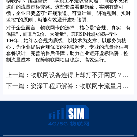
物联网卡“跑流量快”，本质上不是设备问题，而是不良渠
道商的流量虚标套路。这些套路看似隐蔽，实则有迹可
循，企业只要坚守“正规渠道、可查计量、明确规则、实时
监控”的原则，就能有效避开虚标陷阱。
对于企业而言，物联网卡的选择，核心是“合规、真实、有
保障”，而非“低价、大流量”。FIFISIM物联深耕行业
10+年，始终以合规为底线、以技术为支撑、以服务为核
心，为企业提供合规优质的物联网卡、专业的流量评估与
套餐设计、完善的售后保障，助力企业避开虚标陷阱，控
制流量成本，保障物联网项目稳定、高效运行。
上一篇：
物联网设备连得上却打不开网页？
DNS与APN配置误区及排查指南
下一篇：
资深工程师解答：物联网卡流量月底
清零？——流量结转规则、有效期与续费时机
全解析