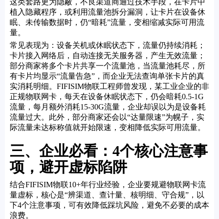
这类套路更为隐蔽，不良渠道商通过技术手段，在卡片中
植入隐藏程序，或利用流量池拆分漏洞，让卡片在设备休
眠、未传输数据时，仍“暗耗”流量，变相缩减实际可用流
量。
常见表现为：设备关机或休眠状态下，流量仍持续消耗；
卡片接入网络后，自动连接无关服务器，产生无效流量；
部分商家将多个卡片共享一个流量池，当流量池耗尽，所
有卡片均显示“流量告急”，而企业无法查询单张卡片的真
实消耗明细。FIFISIM物联工程师曾发现，某工业企业的非
正规物联网卡，每天在设备休眠状态下，仍会暗耗0.5-1G
流量，每月额外消耗15-30G流量，企业却误以为是设备耗
流量过大。此外，部分商家还会以“达量限速”为幌子，实
际流量未达标称值就开始限速，变相降低实际可用流量。
三、企业必看：4个核心注意事
项，避开虚标陷阱
结合FIFISIM物联10+年行业经验，企业要规避物联网卡流
量虚标，核心是“辨渠道、查计量、核明细、守合规”，以
下4个注意事项，可有效降低踩坑风险，避免不必要的成本
浪费。