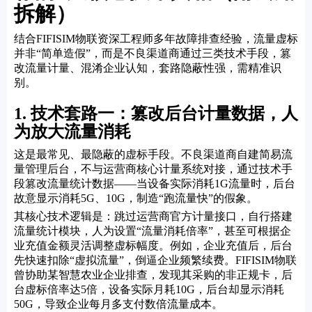
拆解）
结合FIFISIM物联资深工程师多年故障排查经验，流量虚标
并非“简单造假”，而是不良渠道商通过三类技术手段，篡
改流量计量、混淆企业认知，套路隐蔽性强，需精准识
别。
1. 技术套路一：篡改后台计量数据，人
为放大流量消耗
这是最常见、最隐蔽的虚标手段。不良渠道商自建简易流
量管理后台，不与运营商核心计量系统对接，通过技术手
段篡改流量统计数据——当设备实际消耗1G流量时，后台
故意显示消耗5G、10G，制造“跑流量快”的假象。
其核心技术逻辑是：跳过运营商官方计量接口，自行搭建
流量统计模块，人为设置“流量消耗倍率”，甚至可根据企
业充值金额灵活调整虚标幅度。例如，企业充值后，后台
先快速扣除“虚拟流量”，倒逼企业频繁续费。FIFISIM物联
曾协助某智慧农业企业排查，发现其采购的非正规卡，后
台虚标倍率达5倍，设备实际月耗10G，后台却显示消耗
50G，导致企业每月多支付数倍流量成本。