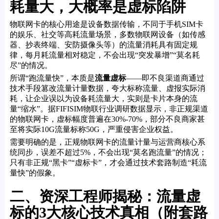
耗量大，大概率是虚标陷阱
物联网卡的核心用途是设备数据传输，不同于手机SIM卡
的娱乐、社交等高耗流量场景，多数物联网设备（如传感
器、抄表终端、安防摄像头等）的流量消耗具有固定规
律，每月耗流量相对稳定，不会出现“突发暴增”“莫名耗
尽”的情况。
所谓“跑流量快”，本质是
流量虚标
——即不良渠道商通过
技术手段篡改流量计量数据，夸大标称流量、虚报实际消
耗，让企业误以为设备耗流量大，实则是卡片本身的流
量“缩水”。据FIFISIM物联行业调研数据显示，非正规渠道
的物联网卡，虚标幅度普遍在30%-70%，部分不良商家甚
至将实际10G流量标称50G，严重侵害企业权益。
需要明确的是，正规物联网卡的流量计量与运营商核心系
统同步，误差不超过5%，不会出现“莫名跑流量”的情况；
只有非正规“黑卡”“虚标卡”，才会通过技术套路制造“耗流
量快”的假象。
二、资深工程师揭秘：流量虚
标的3大核心技术真相（附套路