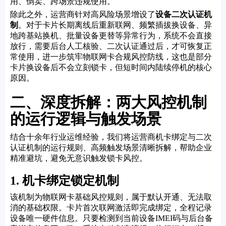
用、倒卖、跨场景违规使用。
除此之外，运营商针对高风险场景增设了
设备二次认证机
制
。对于卡片长期离线后重新联网、频繁插拔换设备、异
地跨基站换机、批量设备更替等异常行为，系统不会直接
放行，需要后台人工核验、二次认证通过后，才可恢复正
常使用，进一步筑牢物联网卡合规风控防线，这也是部分
卡片换设备后不会立刻锁卡，但短时间内陆续停机的核心
原因。
二、深度拆解：两大风控机制
的运行逻辑与触发场景
结合十余年行业运维经验，我们将运营商机卡绑定与二次
认证机制的运行规则、高频触发场景清晰拆解，帮助企业
精准避坑，避免无意识触发锁卡风控。
1. 机卡绑定锁定机制
该机制为物联网卡基础风控规则，属于默认开通、无法取
消的基础权限。卡片首次联网激活即完成绑定，全程记录
设备唯一硬件信息。只要检测到当前设备IMEI码与后台备