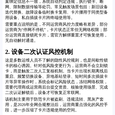
案绑定信息不一致，系统自动判定违规，执行锁卡、断
网、限制数据传输等处罚。常见触发场景包括：新旧设备
迭代替换、故障设备临时换卡复用、卡片挪用于同类型备
用设备、私自插拔卡片跨终端使用等。
需要重点说明的是，不同运营商风控力度略有差异，部分
运营商为“停网不停机”，卡片状态正常但无网络权限；部
分运营商直接锁死卡片，需官方解绑重置才可恢复使用，
无自动解封通道。
2. 设备二次认证风控机制
这是多数运维人员不了解的隐性风控规则，也是间歇性锁
卡的核心诱因。针对低风险变更行为，运营商不会立刻锁
卡，而是触发二次人工复核机制。当卡片出现长期离线后
重启、频繁切换设备、异地基站登录、短时间多次插拔卡
片等异常操作时，系统会标记风险状态，冻结网络权限，
需要代理商或运营商后台提交资质、核验使用场景、完成
二次认证解锁后，设备才可恢复正常联网。
该机制主要用于防范卡片被盗刷、违规流转、黑灰产套
用，是2026年全网合规整治后，运营商重点强化的风控手
段，进一步压缩了卡片违规使用的空间。